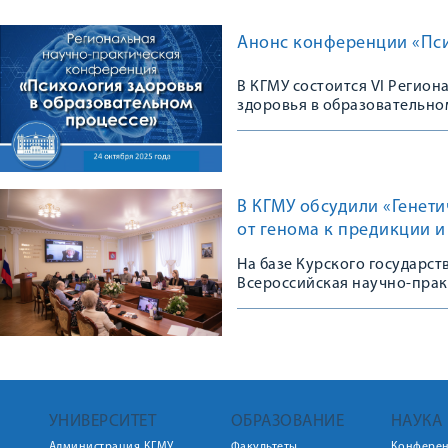
Анонс конференции «Пси
В КГМУ состоится VI Регио
здоровья в образовательно
В КГМУ обсудили «Генет
от генома к предикции 
На базе Курского государс
Всероссийская научно-пра
УНИВЕРСИТЕТ
ОБРАЗОВАНИЕ
НАУКА
Администрация КГМУ
Факультеты
Конфере