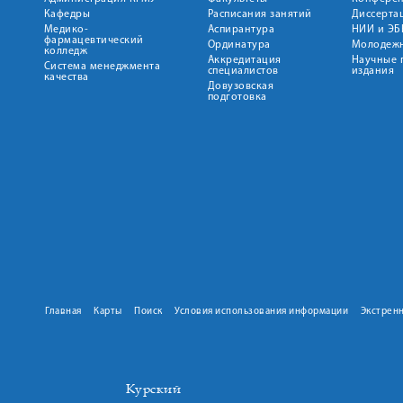
Кафедры
Расписания занятий
Диссерта
Медико-
Аспирантура
НИИ и ЭБ
фармацевтический
Ординатура
Молодежн
колледж
Аккредитация
Научные 
Система менеджмента
специалистов
издания
качества
Довузовская
подготовка
Главная
Карты
Поиск
Условия использования информации
Экстрен
Курский