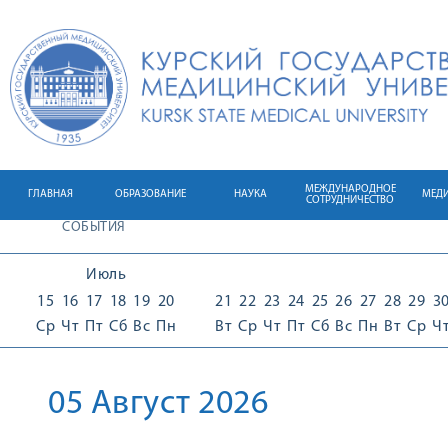
МЕЖДУНАРОДНОЕ
ГЛАВНАЯ
ОБРАЗОВАНИЕ
НАУКА
МЕД
СОТРУДНИЧЕСТВО
СОБЫТИЯ
Июль
15
16
17
18
19
20
21
22
23
24
25
26
27
28
29
3
Ср
Чт
Пт
Сб
Вс
Пн
Вт
Ср
Чт
Пт
Сб
Вс
Пн
Вт
Ср
Ч
05 Август 2026